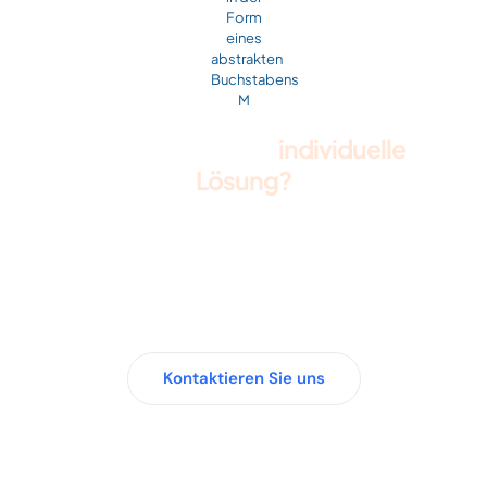
Sie möchten eine
individuelle
Lösung?
Kein Standardprogramm passt zu
Ihren Bedürfnissen?
Medeno
entwickelt für Unternehmen
maßgeschneiderte Check-ups, die
genau auf die Anforderungen Ihrer
Belegschaft zugeschnitten sind.
Kontaktieren Sie uns