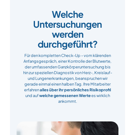
Welche
Untersuchungen
werden
durchgeführt?
Für den kompletten Check-Up – vom klärenden
Anfangsgespräch, einer Kontrolle der Blutwerte,
der umfassenden Ganzkörperuntersuchung bis
hin zur speziellen Diagnostik von Herz-, Kreislauf-
und Lungenerkrankungen, beanspruchen wir
gerade einmal einen halben Tag. Ihre Mitarbeiter
erfahren
alles über ihr persönliches Risikoprofil
und auf
welche gemessenen Werte
es wirklich
ankommt.